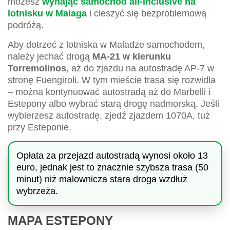
możesz
wynająć samochód all-inclusive na
lotnisku w Malaga
i cieszyć się bezproblemową
podróżą.
Aby dotrzeć z lotniska w Maladze samochodem,
należy jechać drogą
MA-21 w kierunku
Torremolinos
, aż do zjazdu na autostradę AP-7 w
stronę Fuengiroli. W tym mieście trasa się rozwidla
– można kontynuować autostradą aż do Marbelli i
Estepony albo wybrać starą drogę nadmorską. Jeśli
wybierzesz autostradę, zjedź zjazdem 1070A, tuż
przy Esteponie.
Opłata za przejazd autostradą wynosi około 13
euro, jednak jest to znacznie szybsza trasa (50
minut) niż malownicza stara droga wzdłuż
wybrzeża.
MAPA ESTEPONY