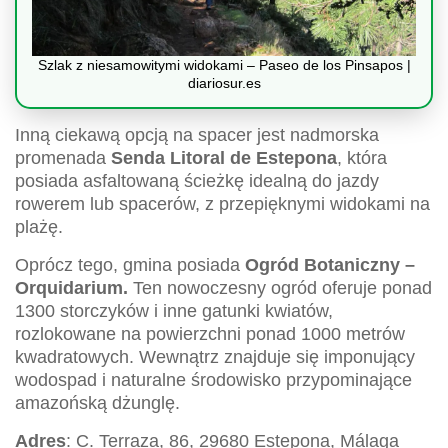
Szlak z niesamowitymi widokami – Paseo de los Pinsapos |
diariosur.es
Inną ciekawą opcją na spacer jest nadmorska
promenada
Senda Litoral de Estepona
, która
posiada asfaltowaną ścieżkę idealną do jazdy
rowerem lub spacerów, z przepięknymi widokami na
plażę.
Oprócz tego, gmina posiada
Ogród Botaniczny –
Orquidarium.
Ten nowoczesny ogród oferuje ponad
1300 storczyków i inne gatunki kwiatów,
rozlokowane na powierzchni ponad 1000 metrów
kwadratowych. Wewnątrz znajduje się imponujący
wodospad i naturalne środowisko przypominające
amazońską dżunglę.
Adres
: C. Terraza, 86, 29680 Estepona, Málaga