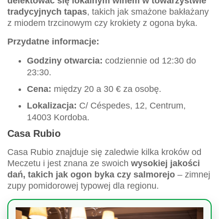
delektować się lokalnym winem w towarzystwie
tradycyjnych tapas
, takich jak smażone bakłażany
z miodem trzcinowym czy krokiety z ogona byka.
Przydatne informacje:
Godziny otwarcia:
codziennie od 12:30 do
23:30.
Cena:
między 20 a 30 € za osobę.
Lokalizacja:
C/ Céspedes, 12, Centrum,
14003 Kordoba.
Casa Rubio
Casa Rubio znajduje się zaledwie kilka kroków od
Meczetu i jest znana ze swoich
wysokiej jakości
dań, takich jak ogon byka czy salmorejo
– zimnej
zupy pomidorowej typowej dla regionu.