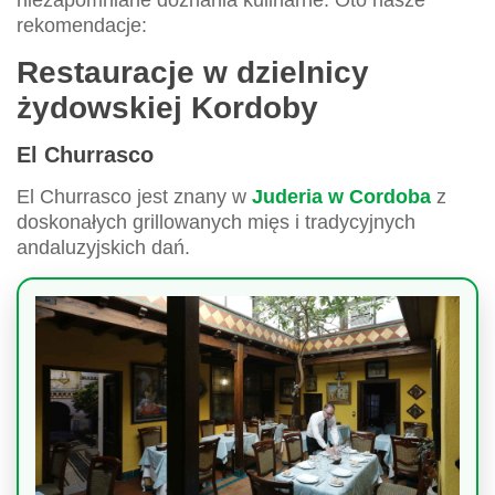
niezapomniane doznania kulinarne. Oto nasze
rekomendacje:
Restauracje w dzielnicy
żydowskiej Kordoby
El Churrasco
El Churrasco jest znany w
Juderia w Cordoba
z
doskonałych grillowanych mięs i tradycyjnych
andaluzyjskich dań.