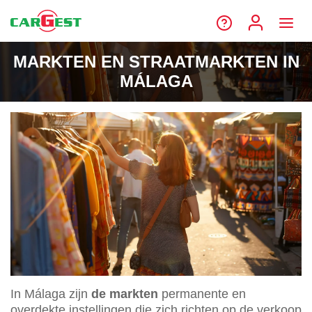
MARKTEN EN STRAATMARKTEN IN
MÁLAGA
In Málaga zijn
de markten
permanente en
overdekte instellingen die zich richten op de verkoop