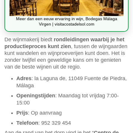
Meer dan een eeuw ervaring in wijn, Bodegas Málaga
Virgen | visitacostadelsol.com
De wijnmakerij biedt
rondleidingen waarbij je het
productieproces kunt zien
, tussen de wijngaarden
kunt wandelen en wijnproeverijen kunt doen. Het is
zonder twijfel een geweldige kans om te genieten
van de beste wijnen uit de regio.
Adres
: la Laguna de, 11049 Fuente de Piedra,
Málaga
Openingstijden
: Maandag tot vrijdag 7:00-
15:00
Prijs
: Op aanvraag
Telefoon
: 952 329 454
Aan de rand van het dorp vind je het “
Centro de