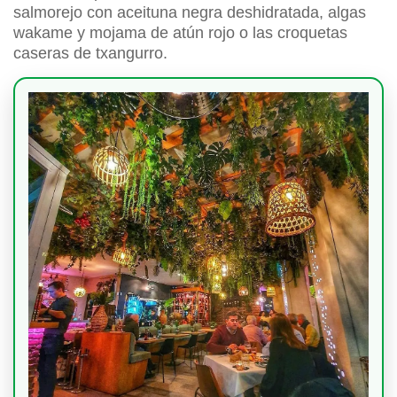
salmorejo con aceituna negra deshidratada, algas
wakame y mojama de atún rojo o las croquetas
caseras de txangurro.