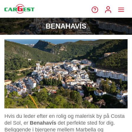
BENAHAVÍS
Hvis du leder efter en rolig og malerisk by på Costa
del Sol, er
Benahavís
det perfekte sted for dig.
Beliggende i bjergene mellem Marbella og