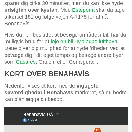
sparer dig cirka 30 minutter, men du kan ikke nyde
udsigten over kysten
. Mod
Estepona
skal du tage
afkørsel 181 og følge vejen A-7175 for at nå
Benahavís.
Hvis du har besluttet at besøge området i bil, har du
muligvis brug for at
leje en bil i Málagas lufthavn
.
Dette giver dig mulighed for at nyde friheden ved at
bevæge dig i dit eget tempo og besøge andre byer
som
Casares
, Gaucín eller Genalguacil.
KORT OVER BENAHAVÍS
Nedenfor vises et kort med de
vigtigste
seværdigheder i Benahavís
markeret, så du bedre
kan planlægge dit besøg.