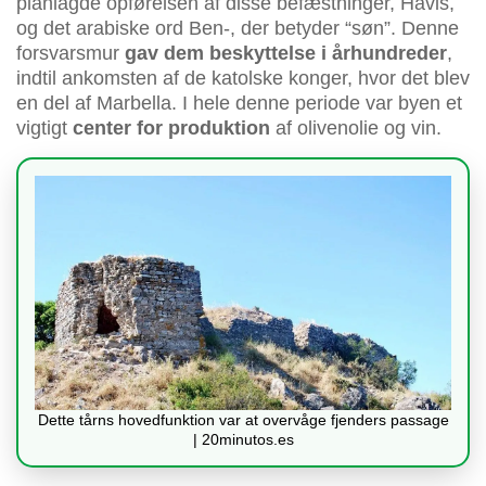
planlagde opførelsen af disse befæstninger, Havis,
og det arabiske ord Ben-, der betyder “søn”. Denne
forsvarsmur
gav dem beskyttelse i århundreder
,
indtil ankomsten af de katolske konger, hvor det blev
en del af Marbella. I hele denne periode var byen et
vigtigt
center for produktion
af olivenolie og vin.
Dette tårns hovedfunktion var at overvåge fjenders passage
| 20minutos.es