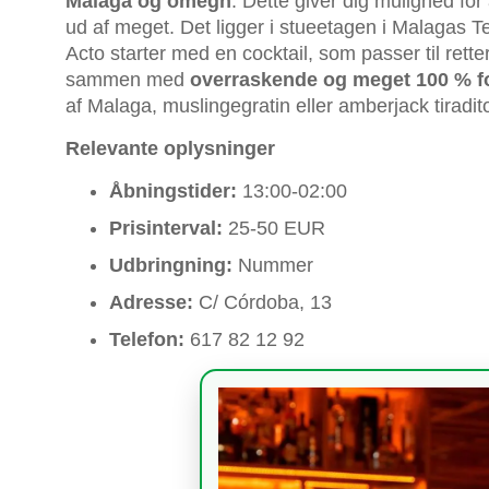
Malaga og omegn
. Dette giver dig mulighed for 
ud af meget. Det ligger i stueetagen i Malagas Te
Acto starter med en cocktail, som passer til rett
sammen med
overraskende og meget 100 % fo
af Malaga, muslingegratin eller amberjack tiradito 
Relevante oplysninger
Åbningstider:
13:00-02:00
Prisinterval:
25-50 EUR
Udbringning:
Nummer
Adresse:
C/ Córdoba, 13
Telefon:
617 82 12 92