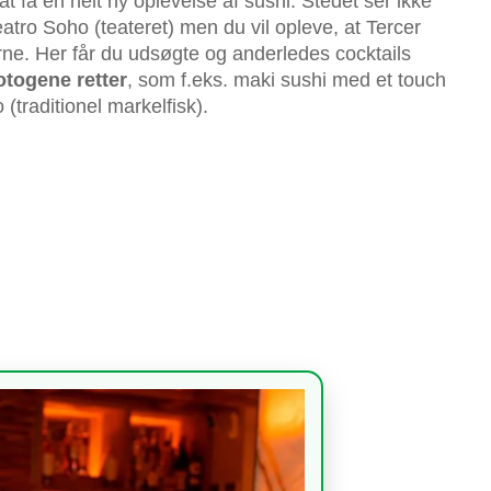
at få en helt ny oplevelse af sushi. Stedet ser ikke
atro Soho (teateret) men du vil opleve, at Tercer
erne. Her får du udsøgte og anderledes cocktails
togene retter
, som f.eks. maki sushi med et touch
(traditionel markelfisk).