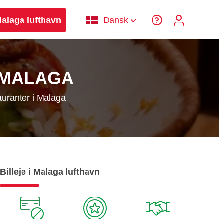
 Malaga lufthavn
Dansk
 MALAGA
auranter i Malaga
Billeje i Malaga lufthavn