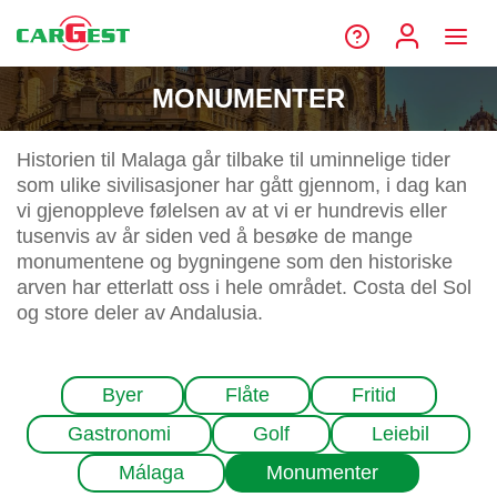
MONUMENTER
Historien til Malaga går tilbake til uminnelige tider
som ulike sivilisasjoner har gått gjennom, i dag kan
vi gjenoppleve følelsen av at vi er hundrevis eller
tusenvis av år siden ved å besøke de mange
monumentene og bygningene som den historiske
arven har etterlatt oss i hele området. Costa del Sol
og store deler av Andalusia.
Byer
Flåte
Fritid
Gastronomi
Golf
Leiebil
Málaga
Monumenter